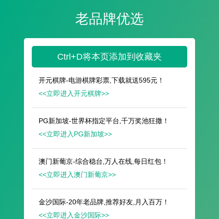
遥想公瑾当年，小乔初嫁了，雄姿英发。
羽扇纶巾，谈笑间，樯橹灰飞烟灭。
故国神游，多情应笑我，早生华发。
人生如梦，一尊还酹江月。